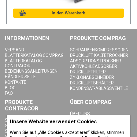
INFORMATIONEN
PRODUKTE COMPRAG
VERSAND
SCHRAUBENKOMPRESSOREN
BLÄTTERKATALOG COMPRAG
DRUCKLUFT KÄLTETROCKNER
BLÄTTERKATALOG
ADSORPTIONSTROCKNER
CONTRACOR
AKTIVKOHLEADSORBER
BEDIENUNGSANLEITUNGEN
DRUCKLUFTFILTER
HÄNDLER SEITE
ZYKLONABSCHNEIDER
KONTAKTE
DRUCKLUFTBEHÄLTER
BLOG
KONDENSAT-ABLASSVENTILE
FAQ
PRODUKTE
ÜBER COMPRAG
CONTRACOR
ÜBER UNS
URHEBERRECHT, MARKEN UND
SANDSTRAHLGERÄTE
Unsere Website verwendet Cookies
SONSTIGE RECHTE
SANDSTRAHLHELME
DATENSCHUTZERKLÄRUNG
SANDSTRAHLANZÜGE
Wenn Sie auf „Alle Cookies akzeptieren“ klicken, stimmen
COOKIE-RICHTLINIE
SANDSTRAHLDÜSEN