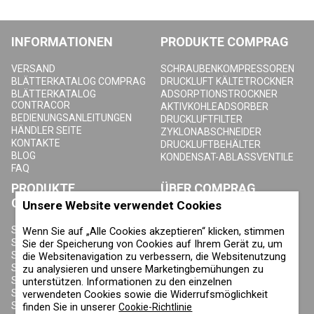
INFORMATIONEN
PRODUKTE COMPRAG
VERSAND
SCHRAUBENKOMPRESSOREN
BLÄTTERKATALOG COMPRAG
DRUCKLUFT KÄLTETROCKNER
BLÄTTERKATALOG
ADSORPTIONSTROCKNER
CONTRACOR
AKTIVKOHLEADSORBER
BEDIENUNGSANLEITUNGEN
DRUCKLUFTFILTER
HÄNDLER SEITE
ZYKLONABSCHNEIDER
KONTAKTE
DRUCKLUFTBEHÄLTER
BLOG
KONDENSAT-ABLASSVENTILE
FAQ
PRODUKTE
ÜBER COMPRAG
CONTRACOR
Unsere Website verwendet Cookies
ÜBER UNS
URHEBERRECHT, MARKEN UND
SANDSTRAHLGERÄTE
Wenn Sie auf „Alle Cookies akzeptieren“ klicken, stimmen
SONSTIGE RECHTE
SANDSTRAHLHELME
Sie der Speicherung von Cookies auf Ihrem Gerät zu, um
DATENSCHUTZERKLÄRUNG
SANDSTRAHLANZÜGE
die Websitenavigation zu verbessern, die Websitenutzung
COOKIE-RICHTLINIE
SANDSTRAHLDÜSEN
zu analysieren und unsere Marketingbemühungen zu
IMPRESSUM
SANDSTRAHLSCHLAUCH
unterstützen. Informationen zu den einzelnen
SANDSTRAHLKUPPLUNGEN
verwendeten Cookies sowie die Widerrufsmöglichkeit
SANDSTRAHLKABINEN
finden Sie in unserer
Cookie-Richtlinie