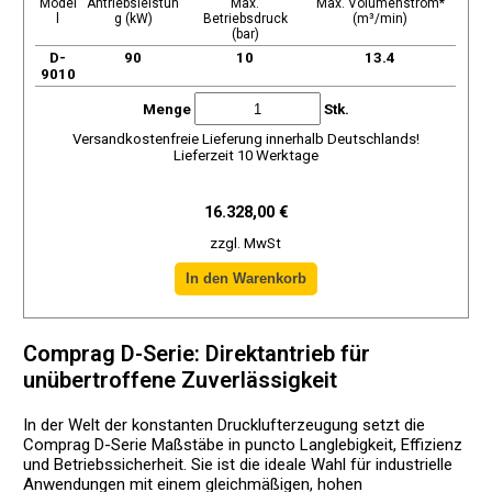
Model
Antriebsleistun
Max.
Max. Volumenstrom*
l
g (kW)
Betriebsdruck
(m³/min)
(bar)
D-
90
10
13.4
9010
Menge
Stk.
Versandkostenfreie Lieferung innerhalb Deutschlands!
Lieferzeit 10 Werktage
16.328,00 €
zzgl. MwSt
Comprag D-Serie: Direktantrieb für
unübertroffene Zuverlässigkeit
In der Welt der konstanten Drucklufterzeugung setzt die
Comprag D-Serie Maßstäbe in puncto Langlebigkeit, Effizienz
und Betriebssicherheit. Sie ist die ideale Wahl für industrielle
Anwendungen mit einem gleichmäßigen, hohen