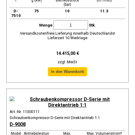
l
g (kW)
Betriebsdruck
(m³/min)
(bar)
D-
75
10
11.3
7510
Menge
Stk.
Versandkostenfreie Lieferung innerhalb Deutschlands!
Lieferzeit 10 Werktage
14.415,00 €
zzgl. MwSt
Art.-Nr. 11300111
Schraubenkompressor D-Serie mit Direktantrieb 1:1
D-9008
Model
Antriebsleistun
Max.
Max. Volumenstrom*