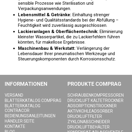
sensible Prozesse wie Sterilisation und
Verpackungsanwendungen.
Lebensmittel & Getränke:
Einhaltung strenger
Hygiene- und Qualitätsstandards bei der Abfüllung –
Feuchtigkeit wird zuverlässig ausgeschlossen.
Lackieranlagen & Oberflächentechnik:
Eliminierung
kleinster Wasserpartikel, die zu Lackierfehlern führen
könnten, für makellose Ergebnisse.
Maschinenbau & Werkstatt:
Verlängerung der
Lebensdauer Ihrer pneumatischen Werkzeuge und
Steuerungskomponenten durch Korrosionsschutz.
INFORMATIONEN
PRODUKTE COMPRAG
VERSAND
SCHRAUBENKOMPRESSOREN
BLÄTTERKATALOG COMPRAG
DRUCKLUFT KÄLTETROCKNER
BLÄTTERKATALOG
ADSORPTIONSTROCKNER
CONTRACOR
AKTIVKOHLEADSORBER
BEDIENUNGSANLEITUNGEN
DRUCKLUFTFILTER
HÄNDLER SEITE
ZYKLONABSCHNEIDER
KONTAKTE
DRUCKLUFTBEHÄLTER
BLOG