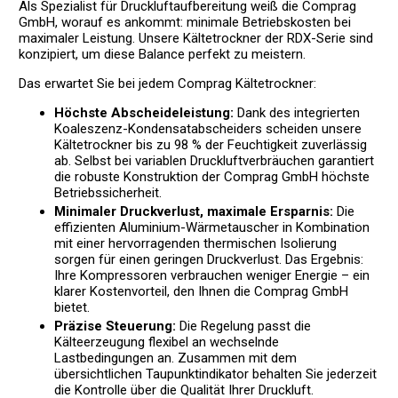
Als Spezialist für Druckluftaufbereitung weiß die Comprag
GmbH, worauf es ankommt: minimale Betriebskosten bei
maximaler Leistung. Unsere Kältetrockner der RDX-Serie sind
konzipiert, um diese Balance perfekt zu meistern.
Das erwartet Sie bei jedem Comprag Kältetrockner:
Höchste Abscheideleistung:
Dank des integrierten
Koaleszenz-Kondensatabscheiders scheiden unsere
Kältetrockner bis zu 98 % der Feuchtigkeit zuverlässig
ab. Selbst bei variablen Druckluftverbräuchen garantiert
die robuste Konstruktion der Comprag GmbH höchste
Betriebssicherheit.
Minimaler Druckverlust, maximale Ersparnis:
Die
effizienten Aluminium-Wärmetauscher in Kombination
mit einer hervorragenden thermischen Isolierung
sorgen für einen geringen Druckverlust. Das Ergebnis:
Ihre Kompressoren verbrauchen weniger Energie – ein
klarer Kostenvorteil, den Ihnen die Comprag GmbH
bietet.
Präzise Steuerung:
Die Regelung passt die
Kälteerzeugung flexibel an wechselnde
Lastbedingungen an. Zusammen mit dem
übersichtlichen Taupunktindikator behalten Sie jederzeit
die Kontrolle über die Qualität Ihrer Druckluft.