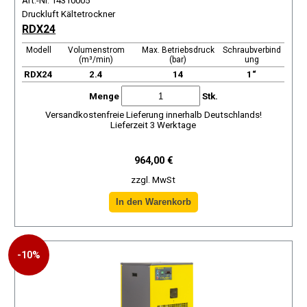
Art.-Nr. 14310005
Druckluft Kältetrockner
RDX24
Modell
Volumenstrom
Max. Betriebsdruck
Schraubverbind
(m³/min)
(bar)
ung
RDX24
2.4
14
1“
Menge
Stk.
Versandkostenfreie Lieferung innerhalb Deutschlands!
Lieferzeit 3 Werktage
964,00 €
zzgl. MwSt
-10%