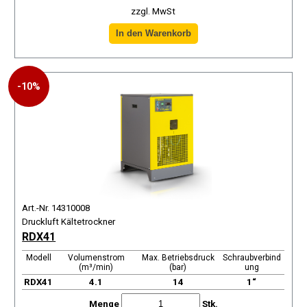
zzgl. MwSt
-10%
Art.-Nr. 14310008
Druckluft Kältetrockner
RDX41
Modell
Volumenstrom
Max. Betriebsdruck
Schraubverbind
(m³/min)
(bar)
ung
RDX41
4.1
14
1“
Menge
Stk.