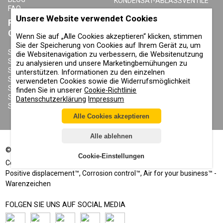
KONDENSAT-ABLASSVENTILE
FAQ
Unsere Website verwendet Cookies
PRODUKTE
ÜBER COMPRAG
CONTRACOR
Wenn Sie auf „Alle Cookies akzeptieren“ klicken, stimmen
ÜBER UNS
Sie der Speicherung von Cookies auf Ihrem Gerät zu, um
URHEBERRECHT, MARKEN UND
SANDSTRAHLGERÄTE
die Websitenavigation zu verbessern, die Websitenutzung
SONSTIGE RECHTE
SANDSTRAHLHELME
zu analysieren und unsere Marketingbemühungen zu
DATENSCHUTZERKLÄRUNG
SANDSTRAHLANZÜGE
unterstützen. Informationen zu den einzelnen
COOKIE-RICHTLINIE
SANDSTRAHLDÜSEN
verwendeten Cookies sowie die Widerrufsmöglichkeit
IMPRESSUM
SANDSTRAHLSCHLAUCH
finden Sie in unserer
Cookie-Richtlinie
SANDSTRAHLKUPPLUNGEN
Datenschutzerklärung
Impressum
SANDSTRAHLKABINEN
Alle Cookies akzeptieren
Alle ablehnen
©
2002-2026
Alle Rechte vorbehalten
Cookie-Einstellungen
®
®
Comprag
, Contracor
- Eingetragene Marken
Positive displacement™, Corrosion control™, Air for your business™ -
Warenzeichen
FOLGEN SIE UNS AUF SOCIAL MEDIA