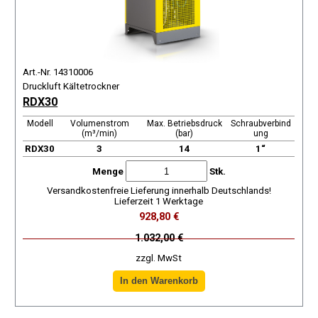
Art.-Nr. 14310006
Druckluft Kältetrockner
RDX30
Modell
Volumenstrom
Max. Betriebsdruck
Schraubverbind
(m³/min)
(bar)
ung
RDX30
3
14
1“
Menge
Stk.
Versandkostenfreie Lieferung innerhalb Deutschlands!
Lieferzeit 1 Werktage
928,80 €
1.032,00 €
zzgl. MwSt