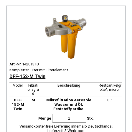
Art.-Nr. 14201310
Kompletter Filter mit Filterelement
DFF-152-M Twin
Modell
Filtrati
Beschreibung
Restpartikelgr
onsgra
öße*, micron
d
DFF-
М
Mikrofiltration Aerosole
0.1
152-M
Wasser und Öl,
Twin
Feststoffpartikel
Menge
Stk.
Versandkostenfreie Lieferung innerhalb Deutschlands!
Lieferzeit 3 Werktage