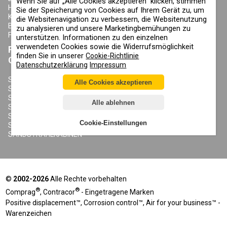
Wenn Sie auf „Alle Cookies akzeptieren“ klicken, stimmen
HÄNDLER SEITE
ZYKLONABSCHNEIDER
Sie der Speicherung von Cookies auf Ihrem Gerät zu, um
KONTAKTE
DRUCKLUFTBEHÄLTER
die Websitenavigation zu verbessern, die Websitenutzung
BLOG
KONDENSAT-ABLASSVENTILE
zu analysieren und unsere Marketingbemühungen zu
FAQ
unterstützen. Informationen zu den einzelnen
verwendeten Cookies sowie die Widerrufsmöglichkeit
PRODUKTE
ÜBER COMPRAG
finden Sie in unserer
Cookie-Richtlinie
CONTRACOR
Datenschutzerklärung
Impressum
ÜBER UNS
URHEBERRECHT, MARKEN UND
SANDSTRAHLGERÄTE
Alle Cookies akzeptieren
SONSTIGE RECHTE
SANDSTRAHLHELME
DATENSCHUTZERKLÄRUNG
SANDSTRAHLANZÜGE
Alle ablehnen
COOKIE-RICHTLINIE
SANDSTRAHLDÜSEN
IMPRESSUM
SANDSTRAHLSCHLAUCH
Cookie-Einstellungen
SANDSTRAHLKUPPLUNGEN
SANDSTRAHLKABINEN
©
2002-2026
Alle Rechte vorbehalten
®
®
Comprag
, Contracor
- Eingetragene Marken
Positive displacement™, Corrosion control™, Air for your business™ -
Warenzeichen