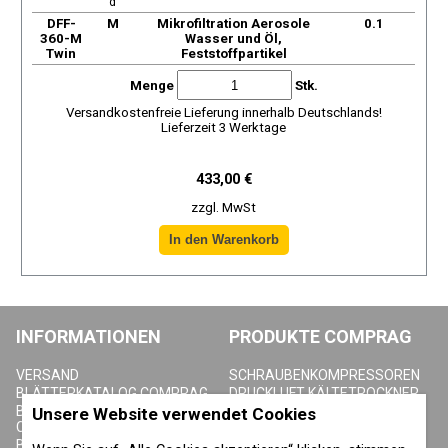
d
DFF-
М
Mikrofiltration Aerosole
0.1
360-M
Wasser und Öl,
Twin
Feststoffpartikel
Menge
Stk.
Versandkostenfreie Lieferung innerhalb Deutschlands!
Lieferzeit 3 Werktage
433,00 €
zzgl. MwSt
INFORMATIONEN
PRODUKTE COMPRAG
VERSAND
SCHRAUBENKOMPRESSOREN
BLÄTTERKATALOG COMPRAG
DRUCKLUFT KÄLTETROCKNER
BLÄTTERKATALOG
ADSORPTIONSTROCKNER
Unsere Website verwendet Cookies
CONTRACOR
AKTIVKOHLEADSORBER
BEDIENUNGSANLEITUNGEN
DRUCKLUFTFILTER