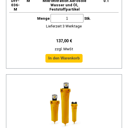
DFF-
М
Mikrofiltration Aerosole
0.1
036-
Wasser und Öl,
M
Feststoffpartikel
Menge
Stk.
Lieferzeit 3 Werktage
137,00 €
zzgl. MwSt