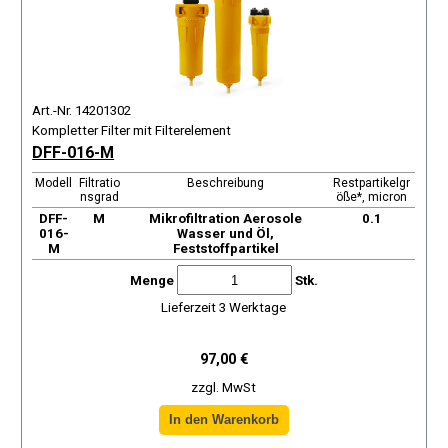
Art.-Nr. 14201302
Kompletter Filter mit Filterelement
DFF-016-M
Modell
Filtratio
Beschreibung
Restpartikelgr
nsgrad
öße*, micron
DFF-
М
Mikrofiltration Aerosole
0.1
016-
Wasser und Öl,
M
Feststoffpartikel
Menge
Stk.
Lieferzeit 3 Werktage
97,00 €
zzgl. MwSt