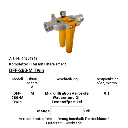
Art.-Nr. 14201313
Kompletter Filter mit Filterelement
DFF-280-M Twin
Modell
Filtrati
Beschreibung
Restpartikelgr
onsgra
öße*, micron
d
DFF-
М
Mikrofiltration Aerosole
0.1
280-M
Wasser und Öl,
Twin
Feststoffpartikel
Menge
Stk.
Versandkostenfreie Lieferung innerhalb Deutschlands!
Lieferzeit 3 Werktage