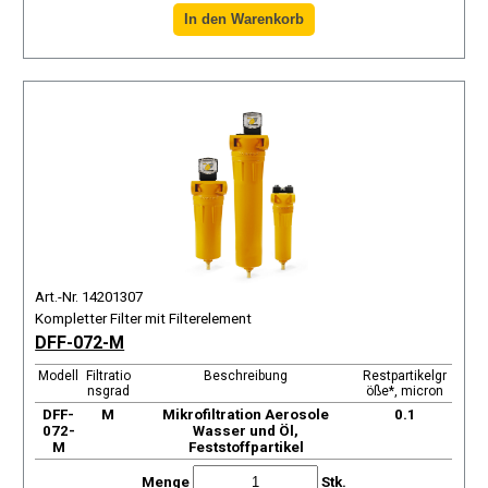
Art.-Nr. 14201307
Kompletter Filter mit Filterelement
DFF-072-M
Modell
Filtratio
Beschreibung
Restpartikelgr
nsgrad
öße*, micron
DFF-
М
Mikrofiltration Aerosole
0.1
072-
Wasser und Öl,
M
Feststoffpartikel
Menge
Stk.