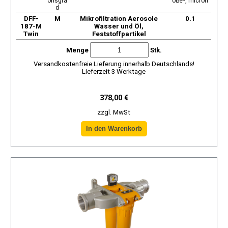
onsgra
öße*, micron
d
DFF-
М
Mikrofiltration Aerosole
0.1
187-M
Wasser und Öl,
Twin
Feststoffpartikel
Menge
Stk.
Versandkostenfreie Lieferung innerhalb Deutschlands!
Lieferzeit 3 Werktage
378,00 €
zzgl. MwSt