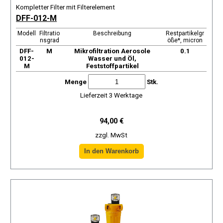
Kompletter Filter mit Filterelement
DFF-012-M
Modell
Filtratio
Beschreibung
Restpartikelgr
nsgrad
öße*, micron
DFF-
М
Mikrofiltration Aerosole
0.1
012-
Wasser und Öl,
M
Feststoffpartikel
Menge
Stk.
Lieferzeit 3 Werktage
94,00 €
zzgl. MwSt