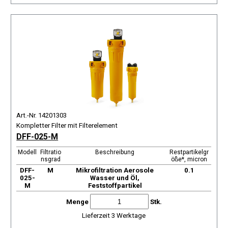
Art.-Nr. 14201303
Kompletter Filter mit Filterelement
DFF-025-M
Modell
Filtratio
Beschreibung
Restpartikelgr
nsgrad
öße*, micron
DFF-
М
Mikrofiltration Aerosole
0.1
025-
Wasser und Öl,
M
Feststoffpartikel
Menge
Stk.
Lieferzeit 3 Werktage