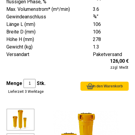
flüssigen Phase, %
Max. Volumenstrom* (m³/min)
3.6
Gewindeanschluss
¾“
Länge L (mm)
106
Breite D (mm)
106
Höhe H (mm)
278
Gewicht (kg)
1.3
Versandart
Paketversand
126,00 €
zzgl. MwSt
Menge
Stk.
Lieferzeit 3 Werktage