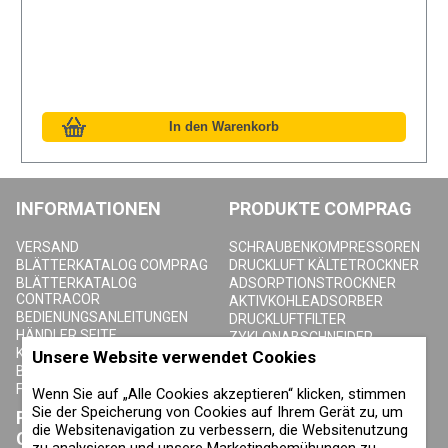
INFORMATIONEN
PRODUKTE COMPRAG
VERSAND
SCHRAUBENKOMPRESSOREN
BLÄTTERKATALOG COMPRAG
DRUCKLUFT KÄLTETROCKNER
BLÄTTERKATALOG
ADSORPTIONSTROCKNER
CONTRACOR
AKTIVKOHLEADSORBER
BEDIENUNGSANLEITUNGEN
DRUCKLUFTFILTER
HÄNDLER SEITE
ZYKLONABSCHNEIDER
KONTAKTE
DRUCKLUFTBEHÄLTER
Unsere Website verwendet Cookies
BLOG
KONDENSAT-ABLASSVENTILE
FAQ
Wenn Sie auf „Alle Cookies akzeptieren“ klicken, stimmen
Sie der Speicherung von Cookies auf Ihrem Gerät zu, um
PRODUKTE
ÜBER COMPRAG
die Websitenavigation zu verbessern, die Websitenutzung
CONTRACOR
zu analysieren und unsere Marketingbemühungen zu