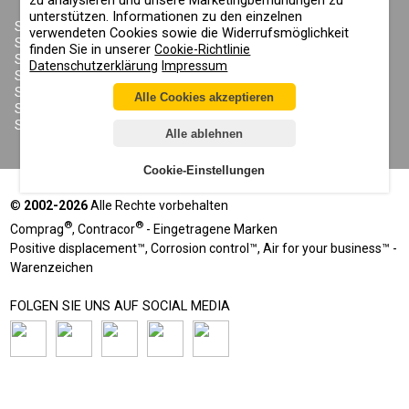
ÜBER UNS
unterstützen. Informationen zu den einzelnen
URHEBERRECHT, MARKEN UND
SANDSTRAHLGERÄTE
verwendeten Cookies sowie die Widerrufsmöglichkeit
SONSTIGE RECHTE
SANDSTRAHLHELME
finden Sie in unserer
Cookie-Richtlinie
DATENSCHUTZERKLÄRUNG
SANDSTRAHLANZÜGE
Datenschutzerklärung
Impressum
COOKIE-RICHTLINIE
SANDSTRAHLDÜSEN
IMPRESSUM
SANDSTRAHLSCHLAUCH
Alle Cookies akzeptieren
SANDSTRAHLKUPPLUNGEN
SANDSTRAHLKABINEN
Alle ablehnen
Cookie-Einstellungen
©
2002-2026
Alle Rechte vorbehalten
®
®
Comprag
, Contracor
- Eingetragene Marken
Positive displacement™, Corrosion control™, Air for your business™ -
Warenzeichen
FOLGEN SIE UNS AUF SOCIAL MEDIA