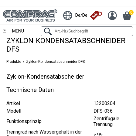
0
De/De
MENU
ZYKLON-KONDENSATABSCHNEIDER
DFS
Produkte
Zyklon-Kondensatabschneider DFS
Zyklon-Kondensatabscheider
Technische Daten
Artikel
13200204
Modell
DFS-036
Zentrifugale
Funktionsprinzip
Trennung
Trenngrad nach Wassergehalt in der
> 99