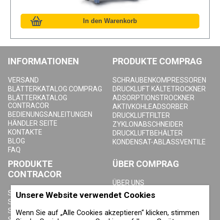
INFORMATIONEN
PRODUKTE COMPRAG
VERSAND
SCHRAUBENKOMPRESSOREN
BLÄTTERKATALOG COMPRAG
DRUCKLUFT KÄLTETROCKNER
BLÄTTERKATALOG
ADSORPTIONSTROCKNER
CONTRACOR
AKTIVKOHLEADSORBER
BEDIENUNGSANLEITUNGEN
DRUCKLUFTFILTER
HÄNDLER SEITE
ZYKLONABSCHNEIDER
KONTAKTE
DRUCKLUFTBEHÄLTER
BLOG
KONDENSAT-ABLASSVENTILE
FAQ
PRODUKTE
ÜBER COMPRAG
CONTRACOR
ÜBER UNS
URHEBERRECHT, MARKEN UND
SANDSTRAHLGERÄTE
Unsere Website verwendet Cookies
SONSTIGE RECHTE
SANDSTRAHLHELME
DATENSCHUTZERKLÄRUNG
SANDSTRAHLANZÜGE
Wenn Sie auf „Alle Cookies akzeptieren“ klicken, stimmen
COOKIE-RICHTLINIE
SANDSTRAHLDÜSEN