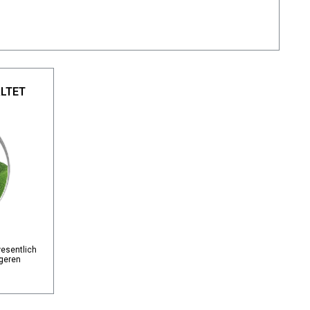
LTET
wesentlich
ngeren