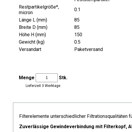
Restpartikelgröße*,
0.1
micron
Länge L (mm)
85
Breite D (mm)
85
Höhe H (mm)
150
Gewicht (kg)
0.5
Versandart
Paketversand
Menge
Stk.
Lieferzeit 3 Werktage
Filterelemente unterschiedlicher Filtrationsqualitäte
Zuverlässige Gewindeverbindung mit Filterkopf, A