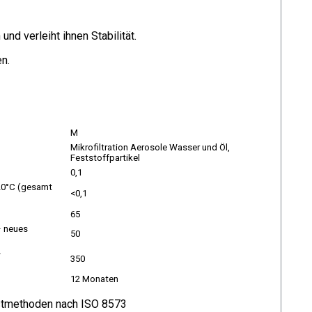
d verleiht ihnen Stabilität.
n.
M
Mikrofiltration Aerosole Wasser und Öl,
Feststoffpartikel
0,1
 20°C (gesamt
<0,1
65
– neues
50
–
350
12 Monaten
stmethoden nach ISO 8573