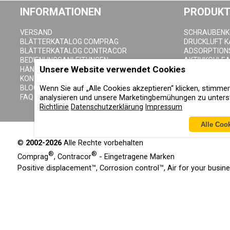
INFORMATIONEN
PRODUKT
VERSAND
SCHRAUBEN
BLÄTTERKATALOG COMPRAG
DRUCKLUFT 
BLÄTTERKATALOG CONTRACOR
ADSORPTION
BEDIENUNGSANLEITUNGEN
AKTIVKOHLE
Unsere Website verwendet Cookies
HÄNDLER SEITE
DRUCKLUFTFI
KONTAKTE
ZYKLONABSC
Wenn Sie auf „Alle Cookies akzeptieren“ klicken, stimm
BLOG
DRUCKLUFTB
analysieren und unsere Marketingbemühungen zu unterst
FAQ
KONDENSAT-
Richtlinie
Datenschutzerklärung
Impressum
Alle Coo
©
2002-2026
Alle Rechte vorbehalten
®
®
Comprag
, Contracor
- Eingetragene Marken
Positive displacement™, Corrosion control™, Air for your busi