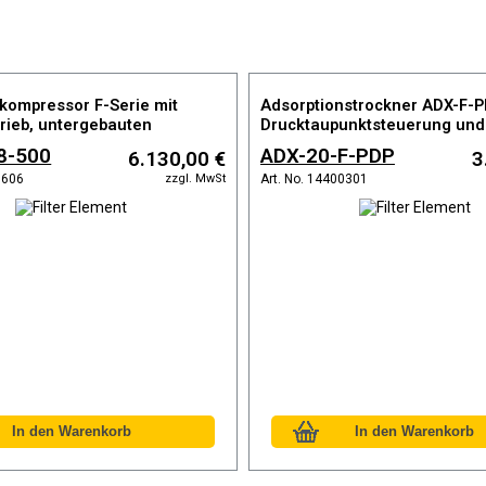
kompressor F-Serie mit
Adsorptionstrockner ADX-F-P
rieb, untergebauten
Drucktaupunktsteuerung und
ter und Druckluft
vorinstallierten Vor- und Nach
8-500
ADX-20-F-PDP
6.130,00 €
3
ner
Taupunkt bis max. -40°C
zzgl. MwSt
0606
Art. No. 14400301