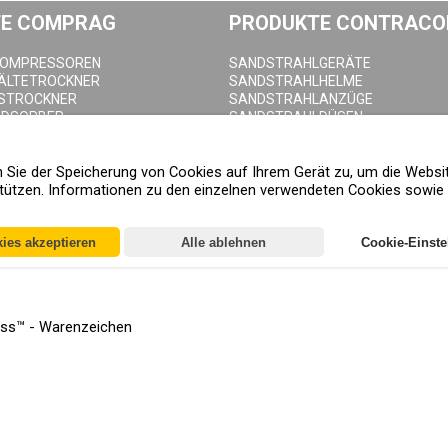
E COMPRAG
PRODUKTE CONTRACO
KOMPRESSOREN
SANDSTRAHLGERÄTE
KÄLTETROCKNER
SANDSTRAHLHELME
STROCKNER
SANDSTRAHLANZÜGE
ADSORBER
SANDSTRAHLDÜSEN
LTER
SANDSTRAHLSCHLAUCH
HNEIDER
SANDSTRAHLKUPPLUNGEN
en Sie der Speicherung von Cookies auf Ihrem Gerät zu, um die Websi
EHÄLTER
SANDSTRAHLKABINEN
ützen. Informationen zu den einzelnen verwendeten Cookies sowie d
ABLASSVENTILE
kies akzeptieren
Alle ablehnen
Cookie-Einste
ness™ - Warenzeichen