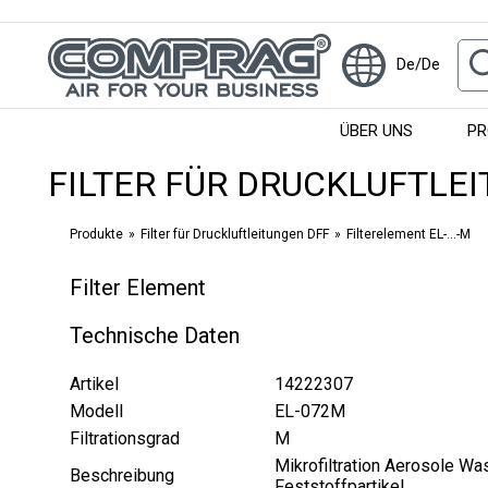
De/De
ÜBER UNS
PR
FILTER FÜR DRUCKLUFTLE
Produkte
Filter für Druckluftleitungen DFF
Filterelement EL-...-M
Filter Element
Technische Daten
Artikel
14222307
Modell
EL-072M
Filtrationsgrad
М
Mikrofiltration Aerosole Wa
Beschreibung
Feststoffpartikel