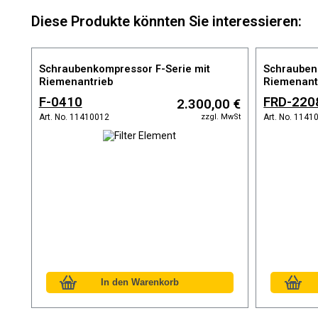
Diese Produkte könnten Sie interessieren:
Schraubenkompressor F-Serie mit
Schrauben
Riemenantrieb
Riemenant
Druckbehäl
F-0410
FRD-220
2.300,00 €
Kältetrock
zzgl. MwSt
Art. No. 11410012
Art. No. 1141