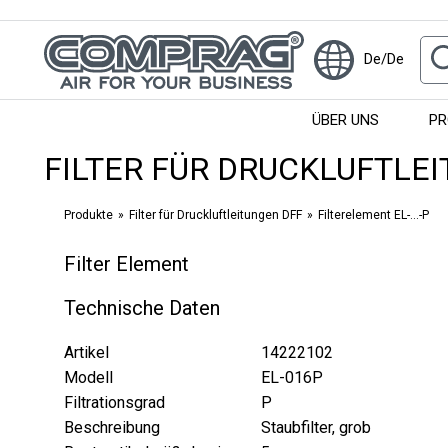
De/De
ÜBER UNS
PR
FILTER FÜR DRUCKLUFTLE
Produkte
Filter für Druckluftleitungen DFF
Filterelement EL-...-P
Filter Element
Technische Daten
Artikel
14222102
Modell
EL-016P
Filtrationsgrad
P
Beschreibung
Staubfilter, grob