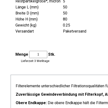
Restpartikelgröße*, micron
5
Länge L (mm)
50
Breite D (mm)
50
Höhe H (mm)
80
Gewicht (kg)
0.25
Versandart
Paketversand
Menge
Stk.
Lieferzeit 3 Werktage
Filterelemente unterschiedlicher Filtrationsqualitäte
Zuverlässige Gewindeverbindung mit Filterkopf, A
Obere Endkappe:
Die obere Endkappe hält die Filte