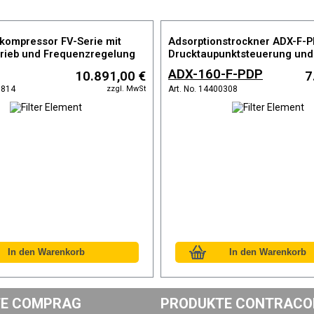
kompressor FV-Serie mit
Adsorptionstrockner ADX-F-P
rieb und Frequenzregelung
Drucktaupunktsteuerung und
vorinstallierten Vor- und Nach
ADX-160-F-PDP
10.891,00 €
7
Taupunkt bis max. -40°C
zzgl. MwSt
0814
Art. No. 14400308
E COMPRAG
PRODUKTE CONTRACO