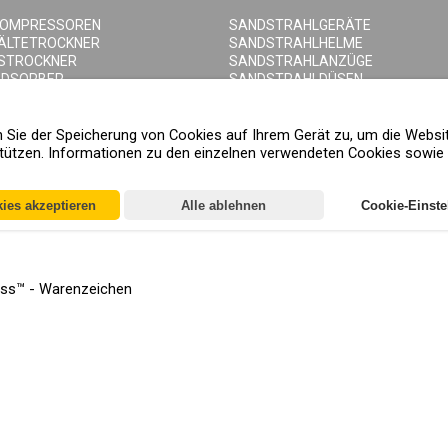
KOMPRESSOREN
SANDSTRAHLGERÄTE
KÄLTETROCKNER
SANDSTRAHLHELME
STROCKNER
SANDSTRAHLANZÜGE
ADSORBER
SANDSTRAHLDÜSEN
LTER
SANDSTRAHLSCHLAUCH
HNEIDER
SANDSTRAHLKUPPLUNGEN
EHÄLTER
SANDSTRAHLKABINEN
en Sie der Speicherung von Cookies auf Ihrem Gerät zu, um die Websi
ABLASSVENTILE
ützen. Informationen zu den einzelnen verwendeten Cookies sowie d
kies akzeptieren
Alle ablehnen
Cookie-Einste
ness™ - Warenzeichen