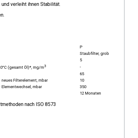
d verleiht ihnen Stabilität.
n.
P
Staubfilter, grob
5
3
-
 20°C (gesamt Öl)*, mg/m
65
 neues Filterelement, mbar
10
– Elementwechsel, mbar
350
12 Monaten
stmethoden nach ISO 8573