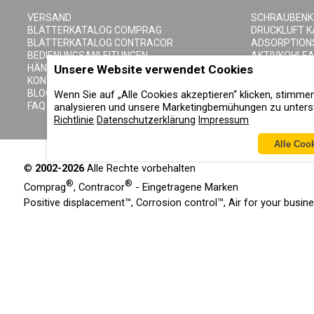
VERSAND
SCHRAUBEN
BLÄTTERKATALOG COMPRAG
DRUCKLUFT 
BLÄTTERKATALOG CONTRACOR
ADSORPTION
BEDIENUNGSANLEITUNGEN
AKTIVKOHLE
Unsere Website verwendet Cookies
HÄNDLER SEITE
DRUCKLUFTFI
KONTAKTE
ZYKLONABSC
BLOG
DRUCKLUFTB
Wenn Sie auf „Alle Cookies akzeptieren“ klicken, stimm
FAQ
KONDENSAT-
analysieren und unsere Marketingbemühungen zu unterst
Richtlinie
Datenschutzerklärung
Impressum
Alle Coo
©
2002-2026
Alle Rechte vorbehalten
®
®
Comprag
, Contracor
- Eingetragene Marken
Positive displacement™, Corrosion control™, Air for your busi