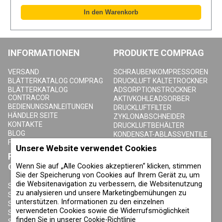
INFORMATIONEN
PRODUKTE COMPRAG
VERSAND
SCHRAUBENKOMPRESSOREN
BLÄTTERKATALOG COMPRAG
DRUCKLUFT KÄLTETROCKNER
BLÄTTERKATALOG
ADSORPTIONSTROCKNER
CONTRACOR
AKTIVKOHLEADSORBER
BEDIENUNGSANLEITUNGEN
DRUCKLUFTFILTER
HÄNDLER SEITE
ZYKLONABSCHNEIDER
KONTAKTE
DRUCKLUFTBEHÄLTER
BLOG
KONDENSAT-ABLASSVENTILE
FAQ
Unsere Website verwendet Cookies
PRODUKTE
ÜBER COMPRAG
Wenn Sie auf „Alle Cookies akzeptieren“ klicken, stimmen
CONTRACOR
Sie der Speicherung von Cookies auf Ihrem Gerät zu, um
ÜBER UNS
die Websitenavigation zu verbessern, die Websitenutzung
URHEBERRECHT, MARKEN UND
SANDSTRAHLGERÄTE
zu analysieren und unsere Marketingbemühungen zu
SONSTIGE RECHTE
SANDSTRAHLHELME
unterstützen. Informationen zu den einzelnen
DATENSCHUTZERKLÄRUNG
SANDSTRAHLANZÜGE
verwendeten Cookies sowie die Widerrufsmöglichkeit
COOKIE-RICHTLINIE
SANDSTRAHLDÜSEN
finden Sie in unserer
IMPRESSUM
Cookie-Richtlinie
SANDSTRAHLSCHLAUCH