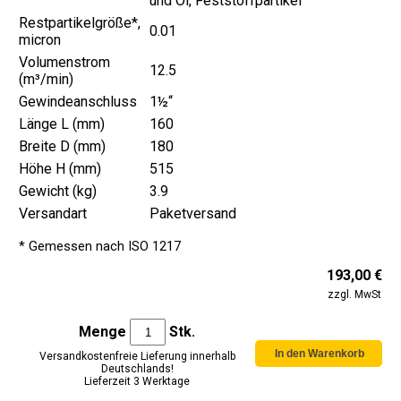
und Öl, Feststoffpartikel
Restpartikelgröße*,
0.01
micron
Volumenstrom
12.5
(m³/min)
Gewindeanschluss
1½“
Länge L (mm)
160
Breite D (mm)
180
Höhe H (mm)
515
Gewicht (kg)
3.9
Versandart
Paketversand
* Gemessen nach ISO 1217
193,00 €
zzgl. MwSt
Menge
Stk.
Versandkostenfreie Lieferung innerhalb
Deutschlands!
Lieferzeit 3 Werktage