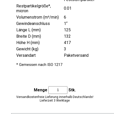
Restpartikelgröße*,
0.01
micron
Volumenstrom (m³/min)
6
Gewindeanschluss
1“
Länge L (mm)
125
Breite D (mm)
132
Höhe H (mm)
417
Gewicht (kg)
3
Versandart
Paketversand
* Gemessen nach ISO 1217
Menge
Stk.
Versandkostenfreie Lieferung innerhalb Deutschlands!
Lieferzeit 3 Werktage