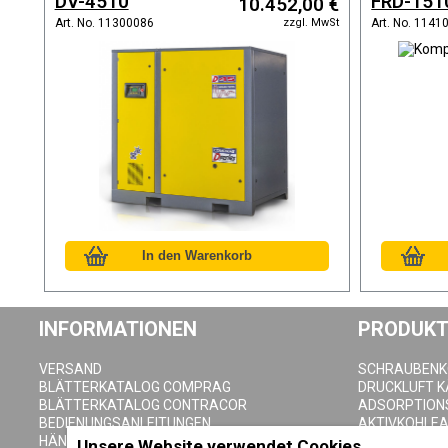
DV-4510
FRD-151
10.452,00 €
zzgl. MwSt
Art. No. 11300086
Art. No. 1141
INFORMATIONEN
PRODUKT
VERSAND
SCHRAUBEN
BLÄTTERKATALOG COMPRAG
DRUCKLUFT 
BLÄTTERKATALOG CONTRACOR
ADSORPTION
BEDIENUNGSANLEITUNGEN
AKTIVKOHLE
HÄNDLER SEITE
DRUCKLUFTFI
Unsere Website verwendet Cookies