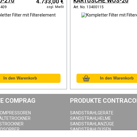
0-270
KARTUSCHE WOS-20
4.733,00 €
zzgl. MwSt
0409
Art. No. 13400115
E COMPRAG
PRODUKTE CONTRACO
KOMPRESSOREN
SANDSTRAHLGERÄTE
KÄLTETROCKNER
SANDSTRAHLHELME
STROCKNER
SANDSTRAHLANZÜGE
ADSORBER
SANDSTRAHLDÜSEN
LTER
SANDSTRAHLSCHLAUCH