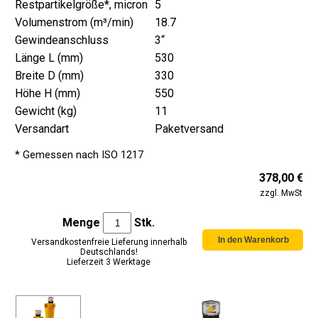
Restpartikelgröße*, micron
5
Volumenstrom (m³/min)
18.7
Gewindeanschluss
3“
Länge L (mm)
530
Breite D (mm)
330
Höhe H (mm)
550
Gewicht (kg)
11
Versandart
Paketversand
* Gemessen nach ISO 1217
378,00 €
zzgl. MwSt
Menge
Stk.
Versandkostenfreie Lieferung innerhalb
Deutschlands!
Lieferzeit 3 Werktage