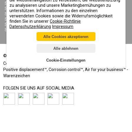
die Websitenavigation zu verbessern, die Websitenutzung
SONSTIGE RECHTE
SANDSTRAHLHELME
zu analysieren und unsere Marketingbemühungen zu
DATENSCHUTZERKLÄRUNG
SANDSTRAHLANZÜGE
unterstützen. Informationen zu den einzelnen
COOKIE-RICHTLINIE
SANDSTRAHLDÜSEN
verwendeten Cookies sowie die Widerrufsmöglichkeit
IMPRESSUM
SANDSTRAHLSCHLAUCH
finden Sie in unserer
Cookie-Richtlinie
SANDSTRAHLKUPPLUNGEN
Datenschutzerklärung
Impressum
SANDSTRAHLKABINEN
Alle Cookies akzeptieren
Alle ablehnen
©
2002-2026
Alle Rechte vorbehalten
Cookie-Einstellungen
®
®
Comprag
, Contracor
- Eingetragene Marken
Positive displacement™, Corrosion control™, Air for your business™ -
Warenzeichen
FOLGEN SIE UNS AUF SOCIAL MEDIA