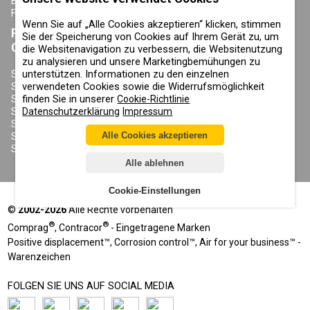
BLOG
KONDENSAT-ABLASSVENTILE
FAQ
Wenn Sie auf „Alle Cookies akzeptieren“ klicken, stimmen
PRODUKTE
ÜBER COMPRAG
Sie der Speicherung von Cookies auf Ihrem Gerät zu, um
CONTRACOR
die Websitenavigation zu verbessern, die Websitenutzung
ÜBER UNS
zu analysieren und unsere Marketingbemühungen zu
URHEBERRECHT, MARKEN UND
unterstützen. Informationen zu den einzelnen
SANDSTRAHLGERÄTE
SONSTIGE RECHTE
verwendeten Cookies sowie die Widerrufsmöglichkeit
SANDSTRAHLHELME
DATENSCHUTZERKLÄRUNG
finden Sie in unserer
Cookie-Richtlinie
SANDSTRAHLANZÜGE
COOKIE-RICHTLINIE
Datenschutzerklärung
Impressum
SANDSTRAHLDÜSEN
IMPRESSUM
SANDSTRAHLSCHLAUCH
Alle Cookies akzeptieren
SANDSTRAHLKUPPLUNGEN
SANDSTRAHLKABINEN
Alle ablehnen
Cookie-Einstellungen
©
2002-2026
Alle Rechte vorbehalten
®
®
Comprag
, Contracor
- Eingetragene Marken
Positive displacement™, Corrosion control™, Air for your business™ -
Warenzeichen
FOLGEN SIE UNS AUF SOCIAL MEDIA