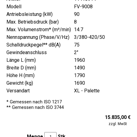
Modell
FV-9008
Antriebsleistung (kW)
90
Max. Betriebsdruck (bar)
8
Max. Volumenstrom* (m³/min)
14.7
Nennspannung (Phase/V/Hz)
3/380-420/50
Schalldruckpegel** dB(A)
75
Gewindeanschluss
2"
Länge L (mm)
1960
Breite D (mm)
1490
Höhe H (mm)
1790
Gewicht (kg)
1690
Versandart
XL - Palette
* Gemessen nach ISO 1217
** Gemessen nach ISO 3744
15.835,00 €
zzgl. MwSt
Menge
Stk.