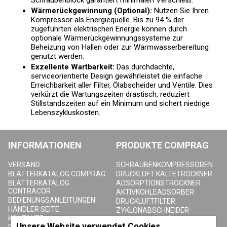
Schraubenblock garantiert minimalen Verschleiß.
Wärmerückgewinnung (Optional):
Nutzen Sie Ihren
Kompressor als Energiequelle. Bis zu 94 % der
zugeführten elektrischen Energie können durch
optionale Wärmerückgewinnungssysteme zur
Beheizung von Hallen oder zur Warmwasserbereitung
genutzt werden.
Exzellente Wartbarkeit:
Das durchdachte,
serviceorientierte Design gewährleistet die einfache
Erreichbarkeit aller Filter, Ölabscheider und Ventile. Dies
verkürzt die Wartungszeiten drastisch, reduziert
Stillstandszeiten auf ein Minimum und sichert niedrige
Lebenszykluskosten.
INFORMATIONEN
PRODUKTE COMPRAG
VERSAND
SCHRAUBENKOMPRESSOREN
BLÄTTERKATALOG COMPRAG
DRUCKLUFT KÄLTETROCKNER
BLÄTTERKATALOG
ADSORPTIONSTROCKNER
CONTRACOR
AKTIVKOHLEADSORBER
BEDIENUNGSANLEITUNGEN
DRUCKLUFTFILTER
HÄNDLER SEITE
ZYKLONABSCHNEIDER
KONTAKTE
DRUCKLUFTBEHÄLTER
Unsere Website verwendet Cookies