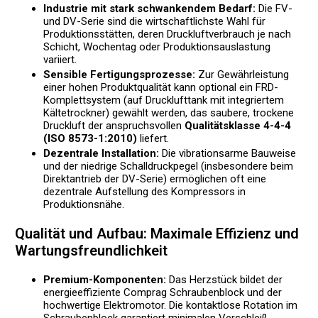
Industrie mit stark schwankendem Bedarf:
Die FV-
und DV-Serie sind die wirtschaftlichste Wahl für
Produktionsstätten, deren Druckluftverbrauch je nach
Schicht, Wochentag oder Produktionsauslastung
variiert.
Sensible Fertigungsprozesse:
Zur Gewährleistung
einer hohen Produktqualität kann optional ein FRD-
Komplettsystem (auf Drucklufttank mit integriertem
Kältetrockner) gewählt werden, das saubere, trockene
Druckluft der anspruchsvollen
Qualitätsklasse 4-4-4
(ISO 8573-1:2010)
liefert.
Dezentrale Installation:
Die vibrationsarme Bauweise
und der niedrige Schalldruckpegel (insbesondere beim
Direktantrieb der DV-Serie) ermöglichen oft eine
dezentrale Aufstellung des Kompressors in
Produktionsnähe.
Qualität und Aufbau: Maximale Effizienz und
Wartungsfreundlichkeit
Premium-Komponenten:
Das Herzstück bildet der
energieeffiziente Comprag Schraubenblock und der
hochwertige Elektromotor. Die kontaktlose Rotation im