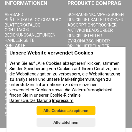
INFORMATIONEN
PRODUKTE COMPRAG
VERSAND
SCHRAUBENKOMPRESSOREN
BLÄTTERKATALOG COMPRAG
DRUCKLUFT KÄLTETROCKNER
BLÄTTERKATALOG
ADSORPTIONSTROCKNER
CONTRACOR
AKTIVKOHLEADSORBER
BEDIENUNGSANLEITUNGEN
DRUCKLUFTFILTER
HÄNDLER SEITE
ZYKLONABSCHNEIDER
KONTAKTE
DRUCKLUFTBEHÄLTER
BLOG
KONDENSAT-ABLASSVENTILE
Unsere Website verwendet Cookies
FAQ
Wenn Sie auf „Alle Cookies akzeptieren“ klicken, stimmen
PRODUKTE
ÜBER COMPRAG
Sie der Speicherung von Cookies auf Ihrem Gerät zu, um
CONTRACOR
die Websitenavigation zu verbessern, die Websitenutzung
ÜBER UNS
zu analysieren und unsere Marketingbemühungen zu
URHEBERRECHT, MARKEN UND
SANDSTRAHLGERÄTE
unterstützen. Informationen zu den einzelnen
SONSTIGE RECHTE
SANDSTRAHLHELME
verwendeten Cookies sowie die Widerrufsmöglichkeit
DATENSCHUTZERKLÄRUNG
SANDSTRAHLANZÜGE
finden Sie in unserer
Cookie-Richtlinie
COOKIE-RICHTLINIE
SANDSTRAHLDÜSEN
Datenschutzerklärung
Impressum
IMPRESSUM
SANDSTRAHLSCHLAUCH
SANDSTRAHLKUPPLUNGEN
Alle Cookies akzeptieren
SANDSTRAHLKABINEN
Alle ablehnen