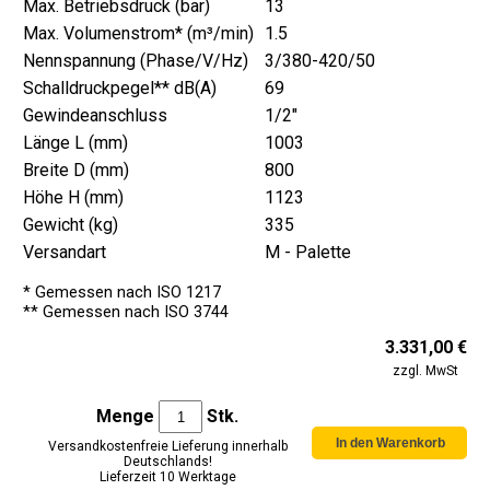
Max. Betriebsdruck (bar)
13
Max. Volumenstrom* (m³/min)
1.5
Nennspannung (Phase/V/Hz)
3/380-420/50
Schalldruckpegel** dB(A)
69
Gewindeanschluss
1/2"
Länge L (mm)
1003
Breite D (mm)
800
Höhe H (mm)
1123
Gewicht (kg)
335
Versandart
M - Palette
* Gemessen nach ISO 1217
** Gemessen nach ISO 3744
3.331,00 €
zzgl. MwSt
Menge
Stk.
Versandkostenfreie Lieferung innerhalb
Deutschlands!
Lieferzeit 10 Werktage