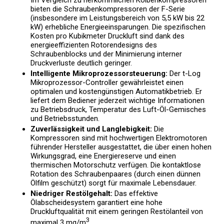
Im Vergleich zu herkömmlichen Kolbenkompressoren
bieten die Schraubenkompressoren der F-Serie
(insbesondere im Leistungsbereich von 5,5 kW bis 22
kW) erhebliche Energieeinsparungen. Die spezifischen
Kosten pro Kubikmeter Druckluft sind dank des
energieeffizienten Rotorendesigns des
Schraubenblocks und der Minimierung interner
Druckverluste deutlich geringer.
Intelligente Mikroprozessorsteuerung:
Der t-Log
Mikroprozessor-Controller gewährleistet einen
optimalen und kostengünstigen Automatikbetrieb. Er
liefert dem Bediener jederzeit wichtige Informationen
zu Betriebsdruck, Temperatur des Luft-Öl-Gemisches
und Betriebsstunden.
Zuverlässigkeit und Langlebigkeit:
Die
Kompressoren sind mit hochwertigen Elektromotoren
führender Hersteller ausgestattet, die über einen hohen
Wirkungsgrad, eine Energiereserve und einen
thermischen Motorschutz verfügen. Die kontaktlose
Rotation des Schraubenpaares (durch einen dünnen
Ölfilm geschützt) sorgt für maximale Lebensdauer.
Niedriger Restölgehalt:
Das effektive
Ölabscheidesystem garantiert eine hohe
Druckluftqualität mit einem geringen Restölanteil von
3
maximal 3 mg/m
.