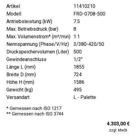
Artikel
11410210
Modell
FRD-0708-500
Antriebsleistung (kW)
7.5
Max. Betriebsdruck (bar)
8
Max. Volumenstrom* (m³/min)
1.1
Nennspannung (Phase/V/Hz)
3/380-420/50
Druckspeichervolumen (Liter)
500
Gewindeanschluss
1/2"
Länge L (mm)
1855
Breite D (mm)
724
Höhe H (mm)
1586
Gewicht (kg)
495
Versandart
L - Palette
* Gemessen nach ISO 1217
** Gemessen nach ISO 3744
4.303,00 €
zzgl. MwSt