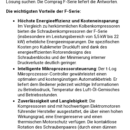
Lösung suchen. Die Comprag F-Serie liefert die Antworten.
Die wichtigsten Vorteile der F-Serie:
Höchste Energieeffizienz und Kosteneinsparung:
Im Vergleich zu herkömmlichen Kolbenkompressoren
bieten die Schraubenkompressoren der F-Serie
(insbesondere im Leistungsbereich von 5,5 kW bis 22
kW) erhebliche Energieeinsparungen. Die spezifischen
Kosten pro Kubikmeter Druckluft sind dank des
energieeffizienten Rotorendesigns des
Schraubenblocks und der Minimierung interner
Druckverluste deutlich geringer.
Intelligente Mikroprozessorsteuerung:
Der t-Log
Mikroprozessor-Controller gewährleistet einen
optimalen und kostengünstigen Automatikbetrieb. Er
liefert dem Bediener jederzeit wichtige Informationen
zu Betriebsdruck, Temperatur des Luft-Öl-Gemisches
und Betriebsstunden.
Zuverlässigkeit und Langlebigkeit:
Die
Kompressoren sind mit hochwertigen Elektromotoren
führender Hersteller ausgestattet, die über einen hohen
Wirkungsgrad, eine Energiereserve und einen
thermischen Motorschutz verfügen. Die kontaktlose
Rotation des Schraubenpaares (durch einen dünnen