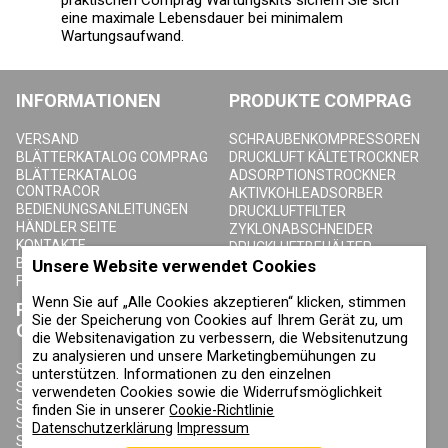
praktischen Comprag Wartungskits sichern Sie sich
eine maximale Lebensdauer bei minimalem
Wartungsaufwand.
INFORMATIONEN
PRODUKTE COMPRAG
VERSAND
SCHRAUBENKOMPRESSOREN
BLÄTTERKATALOG COMPRAG
DRUCKLUFT KÄLTETROCKNER
BLÄTTERKATALOG
ADSORPTIONSTROCKNER
CONTRACOR
AKTIVKOHLEADSORBER
BEDIENUNGSANLEITUNGEN
DRUCKLUFTFILTER
HÄNDLER SEITE
ZYKLONABSCHNEIDER
KONTAKTE
DRUCKLUFTBEHÄLTER
BLOG
Unsere Website verwendet Cookies
KONDENSAT-ABLASSVENTILE
FAQ
Wenn Sie auf „Alle Cookies akzeptieren“ klicken, stimmen
PRODUKTE
ÜBER COMPRAG
Sie der Speicherung von Cookies auf Ihrem Gerät zu, um
CONTRACOR
die Websitenavigation zu verbessern, die Websitenutzung
ÜBER UNS
zu analysieren und unsere Marketingbemühungen zu
URHEBERRECHT, MARKEN UND
SANDSTRAHLGERÄTE
unterstützen. Informationen zu den einzelnen
SONSTIGE RECHTE
SANDSTRAHLHELME
verwendeten Cookies sowie die Widerrufsmöglichkeit
DATENSCHUTZERKLÄRUNG
SANDSTRAHLANZÜGE
finden Sie in unserer
Cookie-Richtlinie
COOKIE-RICHTLINIE
SANDSTRAHLDÜSEN
Datenschutzerklärung
Impressum
IMPRESSUM
SANDSTRAHLSCHLAUCH