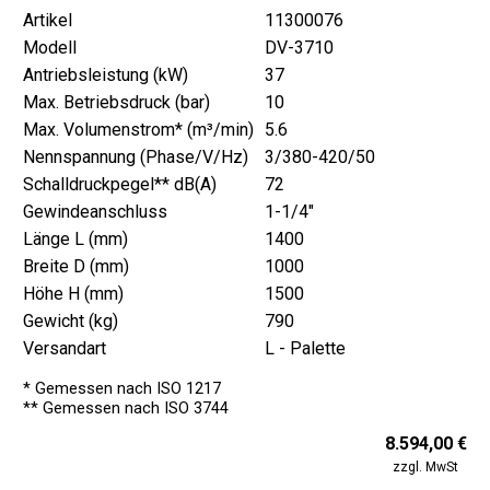
Artikel
11300076
Modell
DV-3710
Antriebsleistung (kW)
37
Max. Betriebsdruck (bar)
10
Max. Volumenstrom* (m³/min)
5.6
Nennspannung (Phase/V/Hz)
3/380-420/50
Schalldruckpegel** dB(A)
72
Gewindeanschluss
1-1/4"
Länge L (mm)
1400
Breite D (mm)
1000
Höhe H (mm)
1500
Gewicht (kg)
790
Versandart
L - Palette
* Gemessen nach ISO 1217
** Gemessen nach ISO 3744
8.594,00 €
zzgl. MwSt