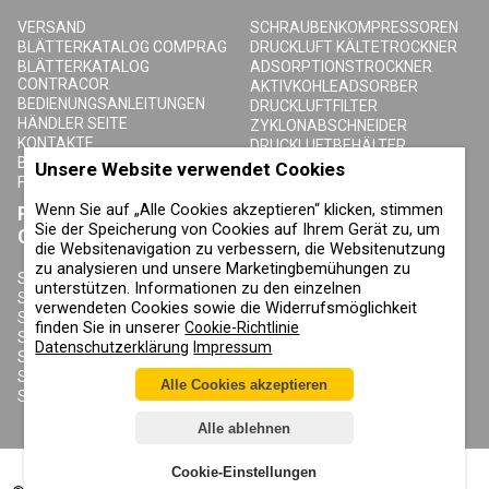
VERSAND
SCHRAUBENKOMPRESSOREN
BLÄTTERKATALOG COMPRAG
DRUCKLUFT KÄLTETROCKNER
BLÄTTERKATALOG
ADSORPTIONSTROCKNER
CONTRACOR
AKTIVKOHLEADSORBER
BEDIENUNGSANLEITUNGEN
DRUCKLUFTFILTER
HÄNDLER SEITE
ZYKLONABSCHNEIDER
KONTAKTE
DRUCKLUFTBEHÄLTER
BLOG
KONDENSAT-ABLASSVENTILE
Unsere Website verwendet Cookies
FAQ
Wenn Sie auf „Alle Cookies akzeptieren“ klicken, stimmen
PRODUKTE
ÜBER COMPRAG
Sie der Speicherung von Cookies auf Ihrem Gerät zu, um
CONTRACOR
die Websitenavigation zu verbessern, die Websitenutzung
ÜBER UNS
zu analysieren und unsere Marketingbemühungen zu
URHEBERRECHT, MARKEN UND
SANDSTRAHLGERÄTE
unterstützen. Informationen zu den einzelnen
SONSTIGE RECHTE
SANDSTRAHLHELME
verwendeten Cookies sowie die Widerrufsmöglichkeit
DATENSCHUTZERKLÄRUNG
SANDSTRAHLANZÜGE
finden Sie in unserer
Cookie-Richtlinie
COOKIE-RICHTLINIE
SANDSTRAHLDÜSEN
Datenschutzerklärung
Impressum
IMPRESSUM
SANDSTRAHLSCHLAUCH
SANDSTRAHLKUPPLUNGEN
Alle Cookies akzeptieren
SANDSTRAHLKABINEN
Alle ablehnen
Cookie-Einstellungen