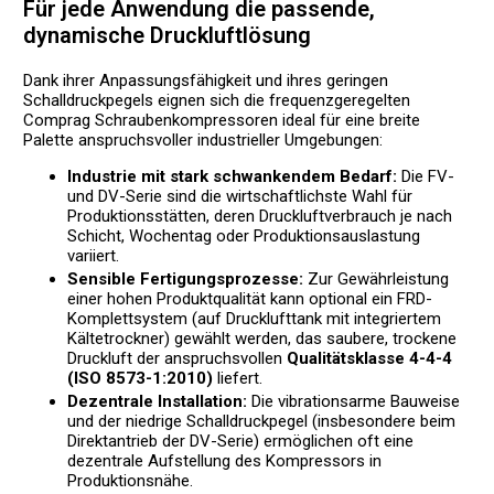
Für jede Anwendung die passende,
dynamische Druckluftlösung
Dank ihrer Anpassungsfähigkeit und ihres geringen
Schalldruckpegels eignen sich die frequenzgeregelten
Comprag Schraubenkompressoren ideal für eine breite
Palette anspruchsvoller industrieller Umgebungen:
Industrie mit stark schwankendem Bedarf:
Die FV-
und DV-Serie sind die wirtschaftlichste Wahl für
Produktionsstätten, deren Druckluftverbrauch je nach
Schicht, Wochentag oder Produktionsauslastung
variiert.
Sensible Fertigungsprozesse:
Zur Gewährleistung
einer hohen Produktqualität kann optional ein FRD-
Komplettsystem (auf Drucklufttank mit integriertem
Kältetrockner) gewählt werden, das saubere, trockene
Druckluft der anspruchsvollen
Qualitätsklasse 4-4-4
(ISO 8573-1:2010)
liefert.
Dezentrale Installation:
Die vibrationsarme Bauweise
und der niedrige Schalldruckpegel (insbesondere beim
Direktantrieb der DV-Serie) ermöglichen oft eine
dezentrale Aufstellung des Kompressors in
Produktionsnähe.