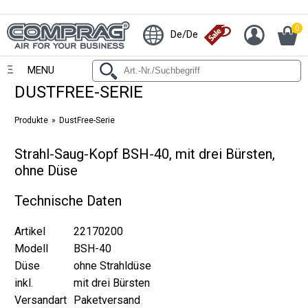
0
De/De
MENU
DUSTFREE-SERIE
Produkte
DustFree-Serie
Strahl-Saug-Kopf BSH-40, mit drei Bürsten,
ohne Düse
Technische Daten
Artikel
22170200
Modell
BSH-40
Düse
ohne Strahldüse
inkl.
mit drei Bürsten
Versandart
Paketversand