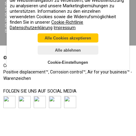
die Websitenavigation zu verbessern, die Websitenutzung
SONSTIGE RECHTE
SANDSTRAHLHELME
zu analysieren und unsere Marketingbemühungen zu
DATENSCHUTZERKLÄRUNG
SANDSTRAHLANZÜGE
unterstützen. Informationen zu den einzelnen
COOKIE-RICHTLINIE
SANDSTRAHLDÜSEN
verwendeten Cookies sowie die Widerrufsmöglichkeit
IMPRESSUM
SANDSTRAHLSCHLAUCH
finden Sie in unserer
Cookie-Richtlinie
SANDSTRAHLKUPPLUNGEN
Datenschutzerklärung
Impressum
SANDSTRAHLKABINEN
Alle Cookies akzeptieren
Alle ablehnen
©
2002-2026
Alle Rechte vorbehalten
Cookie-Einstellungen
®
®
Comprag
, Contracor
- Eingetragene Marken
Positive displacement™, Corrosion control™, Air for your business™ -
Warenzeichen
FOLGEN SIE UNS AUF SOCIAL MEDIA