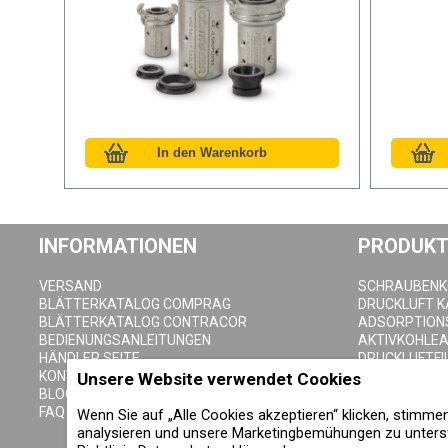
INFORMATIONEN
PRODUKT
VERSAND
SCHRAUBEN
BLÄTTERKATALOG COMPRAG
DRUCKLUFT 
BLÄTTERKATALOG CONTRACOR
ADSORPTION
BEDIENUNGSANLEITUNGEN
AKTIVKOHLE
HÄNDLER SEITE
DRUCKLUFTFI
KONTAKTE
ZYKLONABSC
Unsere Website verwendet Cookies
BLOG
DRUCKLUFTB
FAQ
KONDENSAT-
Wenn Sie auf „Alle Cookies akzeptieren“ klicken, stimm
analysieren und unsere Marketingbemühungen zu unterst