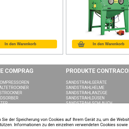
E COMPRAG
PRODUKTE CONTRACO
KOMPRESSOREN
SANDSTRAHLGERÄTE
KÄLTETROCKNER
SANDSTRAHLHELME
STROCKNER
SANDSTRAHLANZÜGE
ADSORBER
SANDSTRAHLDÜSEN
LTER
SANDSTRAHLSCHLAUCH
HNEIDER
SANDSTRAHLKUPPLUNGEN
EHÄLTER
SANDSTRAHLKABINEN
ABLASSVENTILE
en Sie der Speicherung von Cookies auf Ihrem Gerät zu, um die Websi
ützen. Informationen zu den einzelnen verwendeten Cookies sowie d