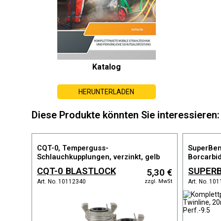
Katalog
HERUNTERLADEN
Diese Produkte könnten Sie interessieren:
CQT-0, Temperguss-
SuperBen
Schlauchkupplungen, verzinkt, gelb
Borcarbid
passiviert für Schlauch 13x27mm
mm
CQT-0 BLASTLOCK
SUPERB
5,30 €
zzgl. MwSt
Art. No. 10112340
Art. No. 10