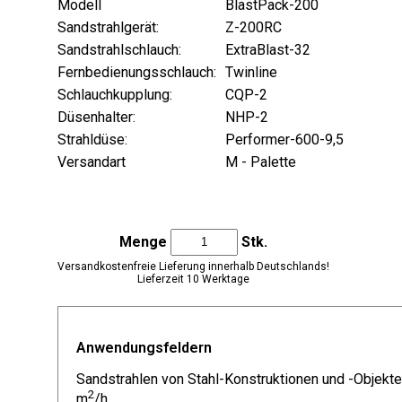
Modell
BlastPack-200
Sandstrahlgerät:
Z-200RC
Sandstrahlschlauch:
ExtraBlast-32
Fernbedienungsschlauch:
Twinline
Schlauchkupplung:
CQP-2
Düsenhalter:
NHP-2
Strahldüse:
Performer-600-9,5
Versandart
M - Palette
Menge
Stk.
Versandkostenfreie Lieferung innerhalb Deutschlands!
Lieferzeit 10 Werktage
Anwendungsfeldern
Sandstrahlen von Stahl-Konstruktionen und -Objekten
2
m
/h.