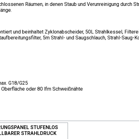
eschlossenen Räumen, in denen Staub und Verunreinigung durch Str
gänge.
iert und beinhaltet Zyklonabscheider, 50L Strahlkessel, Filtere
aufbereitungsfilter, 5m Strahl- und Saugschlauch, Strahl-Saug-K
 max. G18/G25
he Oberfläche oder 80 lfm Schweißnähte
RUNGSPANEL STUFENLOS
ELLBARER STRAHLDRUCK