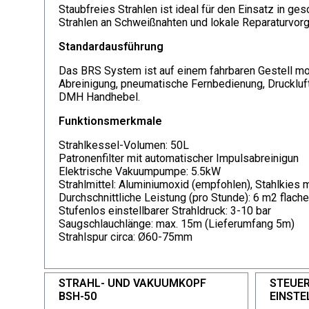
Staubfreies Strahlen ist ideal für den Einsatz in g
Strahlen an Schweißnahten und lokale Reparaturvor
Standardausführung
Das BRS System ist auf einem fahrbaren Gestell mont
Abreinigung, pneumatische Fernbedienung, Druckluft
DMH Handhebel.
Funktionsmerkmale
Strahlkessel-Volumen: 50L
Patronenfilter mit automatischer Impulsabreinigun
Elektrische Vakuumpumpe: 5.5kW
Strahlmittel: Aluminiumoxid (empfohlen), Stahlkies
Durchschnittliche Leistung (pro Stunde): 6 m2 flac
Stufenlos einstellbarer Strahldruck: 3-10 bar
Saugschlauchlänge: max. 15m (Lieferumfang 5m)
Strahlspur circa: Ø60-75mm
STRAHL- UND VAKUUMKOPF
STEUE
BSH-50
EINST