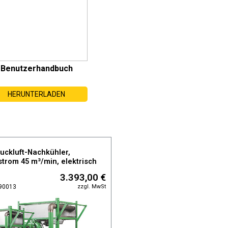
Benutzerhandbuch
HERUNTERLADEN
uckluft-Nachkühler,
trom 45 m³/min, elektrisch
n
3.393,00 €
zzgl. MwSt
390013