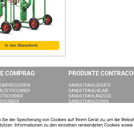
E COMPRAG
PRODUKTE CONTRACO
KOMPRESSOREN
SANDSTRAHLGERÄTE
KÄLTETROCKNER
SANDSTRAHLHELME
STROCKNER
SANDSTRAHLANZÜGE
ADSORBER
SANDSTRAHLDÜSEN
LTER
SANDSTRAHLSCHLAUCH
HNEIDER
SANDSTRAHLKUPPLUNGEN
EHÄLTER
SANDSTRAHLKABINEN
en Sie der Speicherung von Cookies auf Ihrem Gerät zu, um die Websi
ABLASSVENTILE
ützen. Informationen zu den einzelnen verwendeten Cookies sowie d