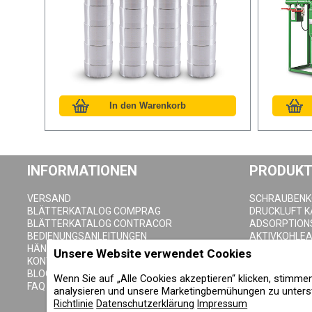
INFORMATIONEN
PRODUKT
VERSAND
SCHRAUBEN
BLÄTTERKATALOG COMPRAG
DRUCKLUFT 
BLÄTTERKATALOG CONTRACOR
ADSORPTION
BEDIENUNGSANLEITUNGEN
AKTIVKOHLE
HÄNDLER SEITE
DRUCKLUFTFI
Unsere Website verwendet Cookies
KONTAKTE
ZYKLONABSC
BLOG
DRUCKLUFTB
Wenn Sie auf „Alle Cookies akzeptieren“ klicken, stimm
FAQ
KONDENSAT-
analysieren und unsere Marketingbemühungen zu unterst
Richtlinie
Datenschutzerklärung
Impressum