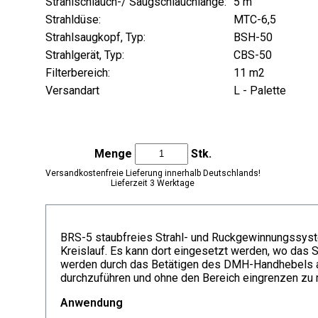
Strahlschlauch-/ Saugschlauchlänge:
5 m
Strahldüse:
MTC-6,5
Strahlsaugkopf, Typ:
BSH-50
Strahlgerät, Typ:
CBS-50
Filterbereich:
11 m2
Versandart
L - Palette
Menge
Stk.
Versandkostenfreie Lieferung innerhalb Deutschlands!
Lieferzeit 3 Werktage
BRS-5 staubfreies Strahl- und Ruckgewinnungssystem
Kreislauf. Es kann dort eingesetzt werden, wo das St
werden durch das Betätigen des DMH-Handhebels au
durchzuführen und ohne den Bereich eingrenzen zu
Anwendung